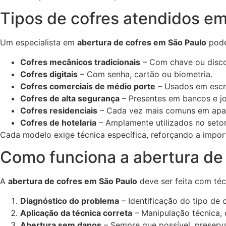
Tipos de cofres atendidos e
Um especialista em
abertura de cofres em São Paulo
pode
Cofres mecânicos tradicionais
– Com chave ou disc
Cofres digitais
– Com senha, cartão ou biometria.
Cofres comerciais de médio porte
– Usados em escrit
Cofres de alta segurança
– Presentes em bancos e jo
Cofres residenciais
– Cada vez mais comuns em apa
Cofres de hotelaria
– Amplamente utilizados no setor 
Cada modelo exige técnica específica, reforçando a impo
Como funciona a abertura de
A
abertura de cofres em São Paulo
deve ser feita com té
Diagnóstico do problema
– Identificação do tipo de c
Aplicação da técnica correta
– Manipulação técnica, 
Abertura sem danos
– Sempre que possível, preserva