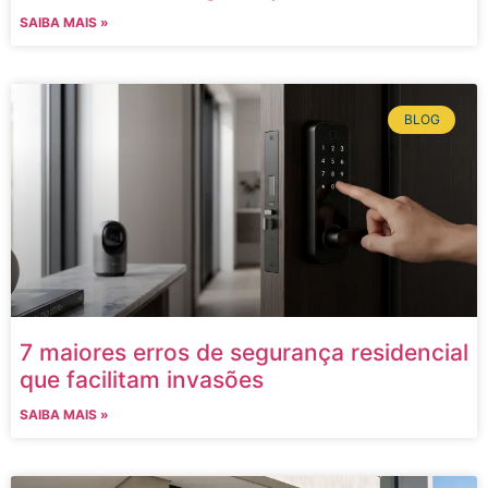
SAIBA MAIS »
BLOG
7 maiores erros de segurança residencial
que facilitam invasões
SAIBA MAIS »